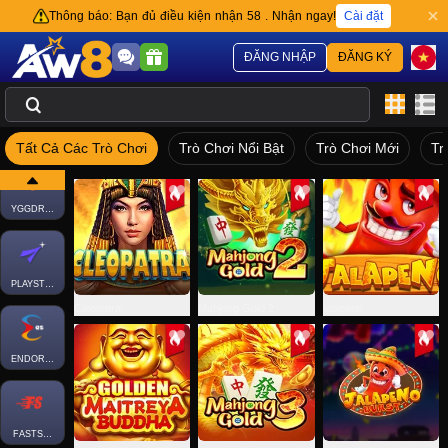
Cài đặt
Thông báo: Bạn đủ điều kiện nhận 58 . Nhận ngay!
ĐĂNG NHẬP
ĐĂNG KÝ
BBIN
LGD
Tất Cả Các Trò Chơi
Trò Chơi Nổi Bật
Trò Chơi Mới
Tr
YGGDRASIL
PLAYSTARGAMING
Cleopatra
Mahjong Gold 2
jalapeno
ENDORPHINA
FASTSPIN