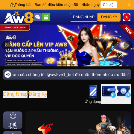
Cài đặt
Thông báo: Bạn đủ điều kiện nhận 58 . Nhận ngay!
ĐĂNG NHẬP
ĐĂNG KÝ
Telegram của chúng tôi @aw8vn1_bot để nhận thêm nhiều ưu đãi độc q
Đăng Nhập
/
Đăng Ký
Gửi Tiền
Rút Tiền
Ứng dụng
THỂ
THAO