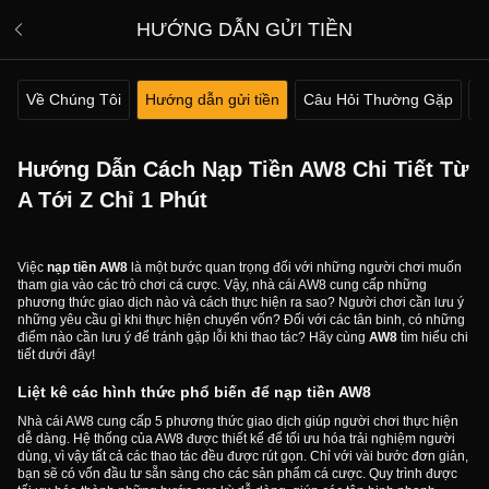
HƯỚNG DẪN GỬI TIỀN
Về Chúng Tôi
Hướng dẫn gửi tiền
Câu Hỏi Thường Gặp
L
Hướng Dẫn Cách Nạp Tiền AW8 Chi Tiết Từ
A Tới Z Chỉ 1 Phút
Việc
nạp tiền AW8
là một bước quan trọng đối với những người chơi muốn
tham gia vào các trò chơi cá cược. Vậy, nhà cái AW8 cung cấp những
phương thức giao dịch nào và cách thực hiện ra sao? Người chơi cần lưu ý
những yêu cầu gì khi thực hiện chuyển vốn? Đối với các tân binh, có những
điểm nào cần lưu ý để tránh gặp lỗi khi thao tác? Hãy cùng
AW8
tìm hiểu chi
tiết dưới đây!
Liệt kê các hình thức phổ biến để nạp tiền AW8
Nhà cái AW8 cung cấp 5 phương thức giao dịch giúp người chơi thực hiện
dễ dàng. Hệ thống của AW8 được thiết kế để tối ưu hóa trải nghiệm người
dùng, vì vậy tất cả các thao tác đều được rút gọn. Chỉ với vài bước đơn giản,
bạn sẽ có vốn đầu tư sẵn sàng cho các sản phẩm cá cược. Quy trình được